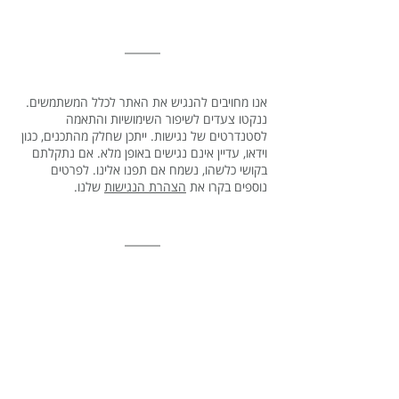
אנו מחויבים להנגיש את האתר לכלל המשתמשים.
ננקטו צעדים לשיפור השימושיות והתאמה
לסטנדרטים של נגישות. ייתכן שחלק מהתכנים, כגון
וידאו, עדיין אינם נגישים באופן מלא. אם נתקלתם
בקושי כלשהו, נשמח אם תפנו אלינו. לפרטים
נוספים בקרו את
הצהרת הנגישות
שלנו.
We are Cushman & Wakefield Inter Israel, a
global real estate company hyperfocused on
guiding our clients with strategic insights
and innovative solutions.