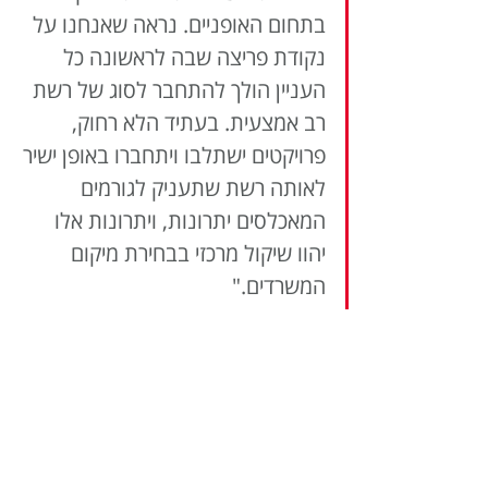
בתחום האופניים. נראה שאנחנו על 
נקודת פריצה שבה לראשונה כל 
העניין הולך להתחבר לסוג של רשת 
רב אמצעית. בעתיד הלא רחוק, 
פרויקטים ישתלבו ויתחברו באופן ישיר 
לאותה רשת שתעניק לגורמים 
המאכלסים יתרונות, ויתרונות אלו 
יהוו שיקול מרכזי בבחירת מיקום 
המשרדים."
לסיכום, 
weTUBE
 ראשל״צ מהווה צומת 
דרכים ייחודית שלא נראתה בארץ מזה שנים. 
הפרויקט מציע גישה מקסימלית הן מבחינת 
תחבורה ציבורית והן מבחינת דרכי הגעה 